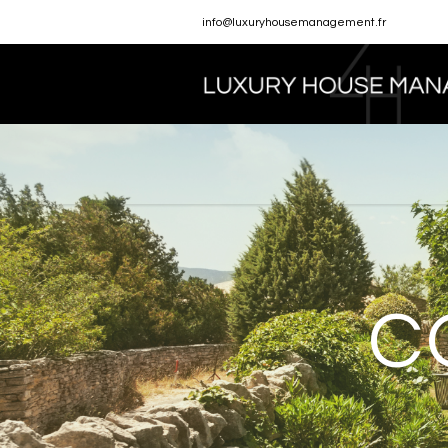
info@luxuryhousemanagement.fr
C