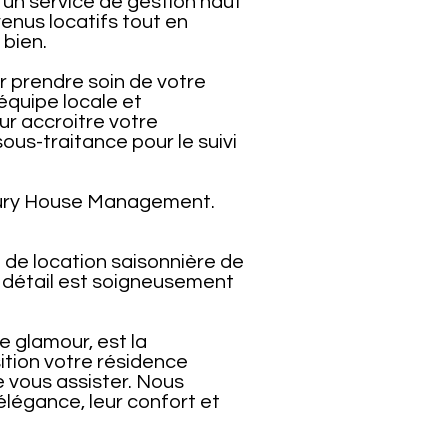
un service de gestion haut
nus locatifs tout en
 bien.
r prendre soin de votre
 équipe locale et
r accroitre votre
sous-traitance pour le suivi
xury House Management.
 de location saisonnière de
e détail est soigneusement
 glamour, est la
ition votre résidence
e vous assister. Nous
élégance, leur confort et